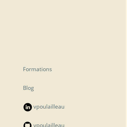
Formations
Blog
vpoulailleau
vpoulailleau