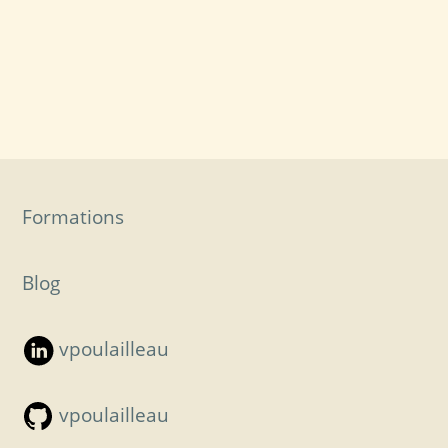
Formations
Blog
vpoulailleau
vpoulailleau