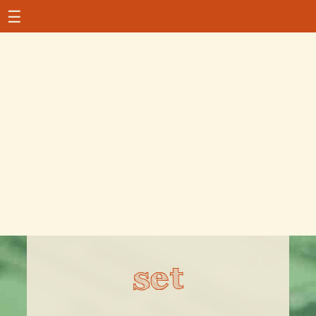
☰
set