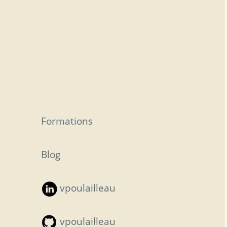
Formations
Blog
vpoulailleau
vpoulailleau