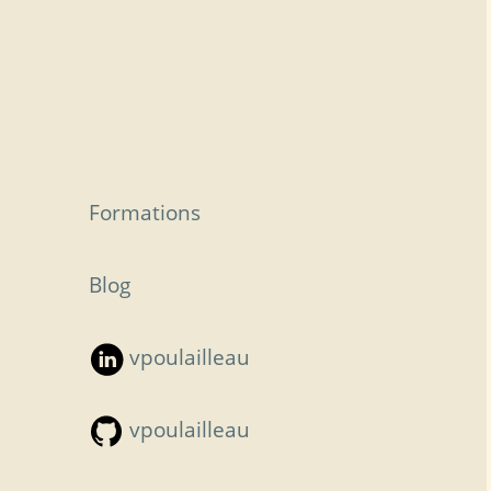
Formations
Blog
vpoulailleau
vpoulailleau