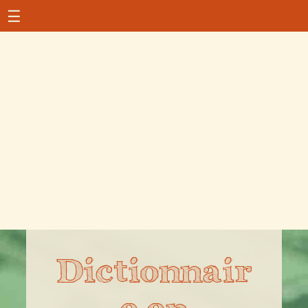
☰
Dictionnair